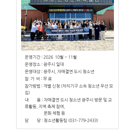
운영기간 : 2026 10월 ~ 11월
운영장소 : 광주시 일대
운영대상 : 광주시, 자매결연 도시 청소년
참 가 비 : 무 료
참가방법 : 개별 신청 (차치기구 소속 청소년 우선 모
집)
내
용 : 자매결연 도시 청소년 광주시 방문 및 교
류활동, 지역 축제 참여,
문화 체험 등
담
당 : 청소년활동팀 (031-779-2433)