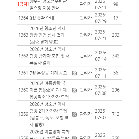
광주시 청소년수련관
2026-
[공지]
관리자
98
07-11
헬스장 이용 안내
2026-
1364
관리자
17
8월 휴관 안내
07-29
2026년 청소년 역사
2026-
1363
관리자
203
탐방 면접 심사 결과
07-21
(최종 결과 발표)
2026년 청소년 역사
2026-
1362
관리자
342
탐방 참가자 모집 및 서
07-14
류심사 결과
2026-
1361
관리자
56
7월 분실물 처리 공고
07-11
2026년 여름방학 '취
2026-
1360
관리자
296
미를 잡(job)아라! 해
07-08
봄공작소' 참가자 모집
2026년 청소년 역사
탐방 2기 참가자 모집
2026-
1359
관리자
713
07-07
(울릉도, 독도, 포항 역
사 탐방)
2026년 여름방학 특화
2026-
1358
관리자
368
프로그램 '여름을 부탁