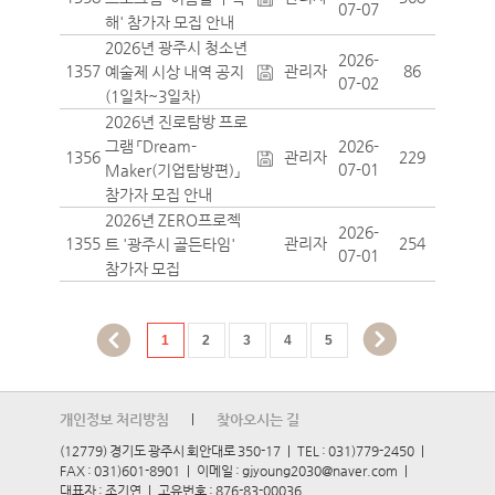
07-07
해' 참가자 모집 안내
2026년 광주시 청소년
2026-
1357
관리자
86
예술제 시상 내역 공지
07-02
(1일차~3일차)
2026년 진로탐방 프로
그램 「Dream-
2026-
1356
관리자
229
07-01
Maker(기업탐방편)」
참가자 모집 안내
2026년 ZERO프로젝
2026-
1355
관리자
254
트 '광주시 골든타임'
07-01
참가자 모집
1
2
3
4
5
개인정보 처리방침
|
찾아오시는 길
(12779) 경기도 광주시 회안대로 350-17
|
TEL : 031)779-2450
|
FAX : 031)601-8901
|
이메일 : gjyoung2030@naver.com
|
대표자 : 조기연
|
고유번호 : 876-83-00036