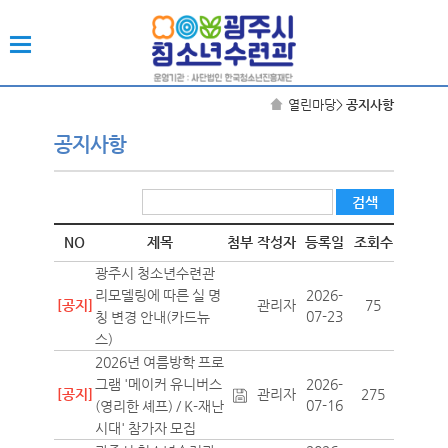
열린마당
>
공지사항
공지사항
NO
제목
첨부
작성자
등록일
조회수
광주시 청소년수련관
리모델링에 따른 실 명
2026-
[공지]
관리자
75
07-23
칭 변경 안내(카드뉴
스)
2026년 여름방학 프로
그램 '메이커 유니버스
2026-
[공지]
관리자
275
07-16
(영리한 셰프) / K-재난
시대' 참가자 모집